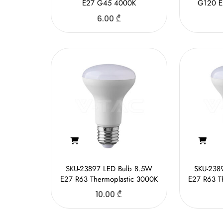
E27 G45 4000K
G120 Е2
6.00
₾
SKU-23897 LED Bulb 8.5W
SKU-238
E27 R63 Thermoplastic 3000K
E27 R63 T
10.00
₾