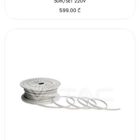
50m/SET 220V
599.00
₾