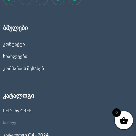
LED ლენტის მართვის ბლოკი
LED ლენტის პროფილები
ბმულები
SMART LED ლენტები
კონტაქტი
მზეზე მომუშავე ლენტი
სიახლეები
ნეონ ფლექსის პროფილები
კომპანიის შესახებ
ნეონ ფლექსის შესაერთებელი 4 წვერიანი შნური
ნეონები
კატალოგი
LEDs by CREE
0
სიახლე
კატალოგი Q4 - 2024