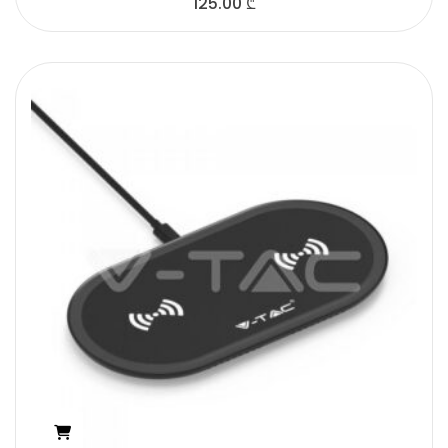
125.00
₾