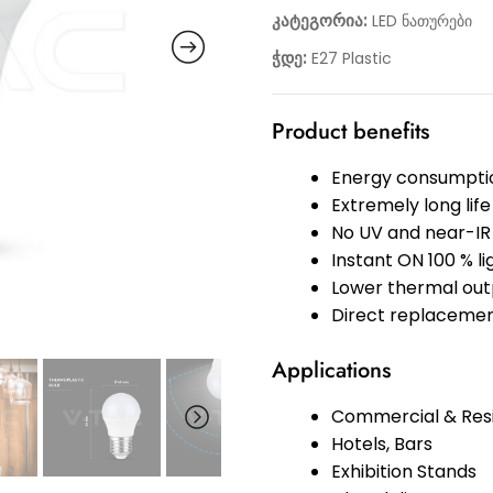
კატეგორია:
LED ნათურები
ჭდე:
E27 Plastic
Product benefits
Energy consumptio
Extremely long life
No UV and near-IR 
Instant ON 100 % l
Lower thermal out
Direct replacemen
Applications
Commercial & Resi
Hotels, Bars
Exhibition Stands