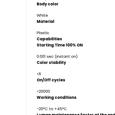
Body color
White
Material
Plastic
Capabilities
Starting Time 100% ON
0.001 sec (instant on)
Color stability
<6
On/Off cycles
>20000
Working conditions
-20°C to +45°C
Lumen maintenance factor at the end 