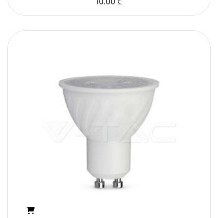
10.00
₾