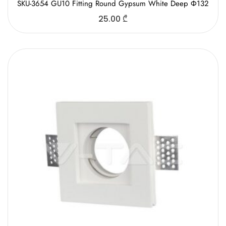
SKU-3654 GU10 Fitting Round Gypsum White Deep Ф132
25.00
₾