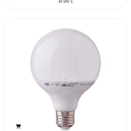
31.00
₾