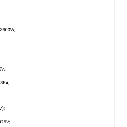
 3600W;
7A;
 35A;
V);
425V;