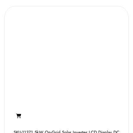
SKU-11371 5kW On-Grid Solar Inverter LCD Display DC