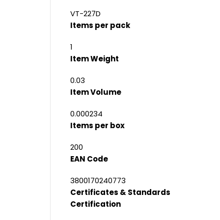
VT-227D
Items per pack
1
Item Weight
0.03
Item Volume
0.000234
Items per box
200
EAN Code
3800170240773
Certificates & Standards
Certification