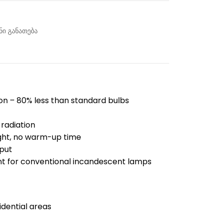
ი განათება
n – 80% less than standard bulbs
radiation
ight, no warm-up time
put
t for conventional incandescent lamps
dential areas