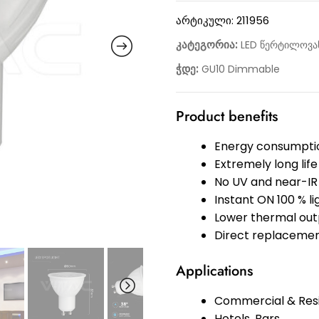
არტიკული:
211956
კატეგორია:
LED წერტილოვან
ჭდე:
GU10 Dimmable
Product benefits
Energy consumptio
Extremely long life
No UV and near-IR 
Instant ON 100 % l
Lower thermal out
Direct replacemen
Applications
Commercial & Resi
Hotels, Bars