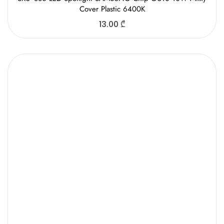
SKU- 880 LED Spotlight SAMSUNG Chip GU10 10W Milky
Cover Plastic 6400K
13.00
₾