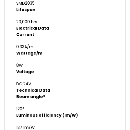
SMD2835
Lifespan
20,000 hrs
Electrical Data
Current
0.33A/m.
Wattage/m
8W
Voltage
DC:24V
Technical Data
Beam angle°
120°
Luminous efficiency (lm/W)
137 lm/W