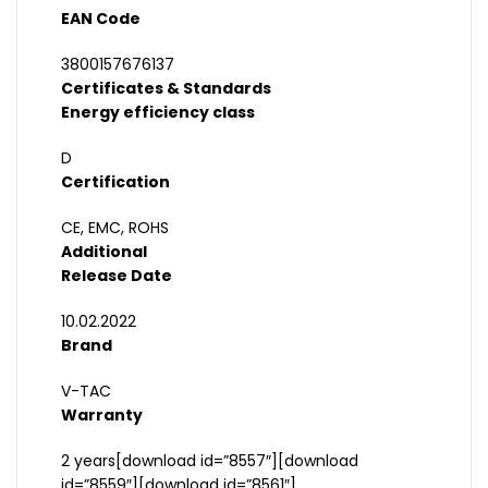
EAN Code
3800157676137
Certificates & Standards
Energy efficiency class
D
Certification
CE, EMC, ROHS
Additional
Release Date
10.02.2022
Brand
V-TAC
Warranty
2 years[download id=”8557″][download
id=”8559″][download id=”8561″]