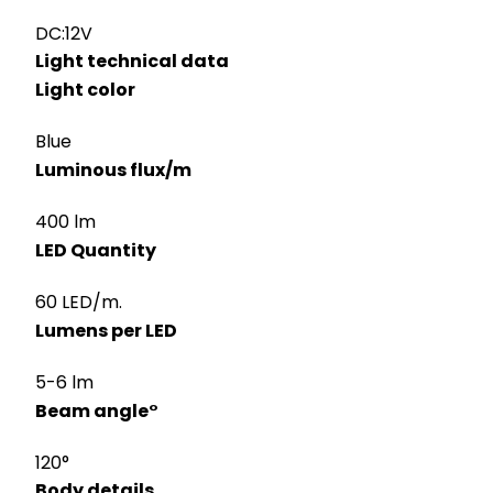
DC:12V
Light technical data
Light color
Blue
Luminous flux/m
400 lm
LED Quantity
60 LED/m.
Lumens per LED
5-6 lm
Beam angle°
120°
Body details