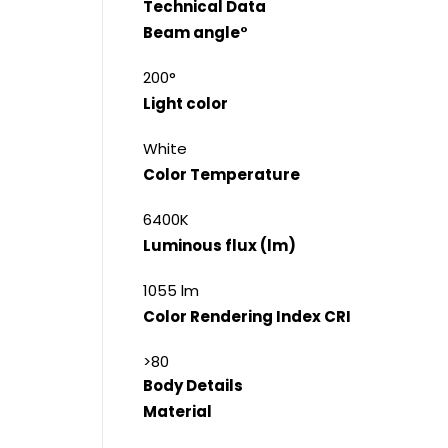
Technical Data
Beam angle°
200°
Light color
White
Color Temperature
6400K
Luminous flux (lm)
1055 lm
Color Rendering Index CRI
>80
Body Details
Material