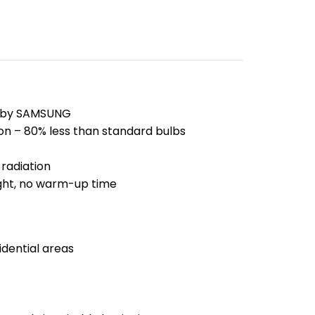
d by SAMSUNG
n – 80% less than standard bulbs
radiation
ight, no warm-up time
dential areas