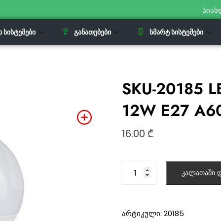
სიახ
Ს ᲡᲘᲡᲢᲔᲛᲔᲑᲘ
ᲒᲐᲜᲐᲗᲔᲑᲔᲑᲘ
ᲡᲛᲐᲠᲢ ᲡᲘᲡᲢᲔᲛᲔᲑᲘ
SKU-20185 L
12W E27 A6
16.00
₾
კალათაში დ
არტიკული:
20185