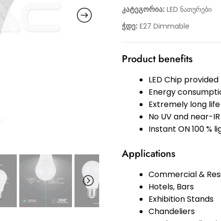
კატეგორია:
LED ნათურები
ჭდე:
E27 Dimmable
Product benefits
LED Chip provide
Energy consumptio
Extremely long life
No UV and near-IR 
Instant ON 100 % l
Applications
Commercial & Resi
Hotels, Bars
Exhibition Stands
Chandeliers