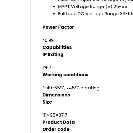
MPPT Voltage Range (V) 25-55
Full Load DC Voltage Range 33-5
Power Factor
>0.99
Capabilities
IP Rating
IP67
Working conditions
`-40-65℃, >45℃ derating
Dimensions
Size
111×95×37.7
Product Data
Order code