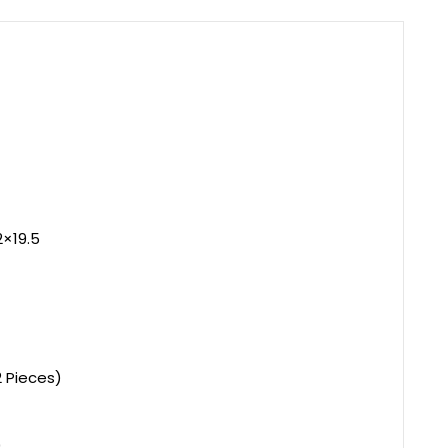
2×19.5
 Pieces)
0