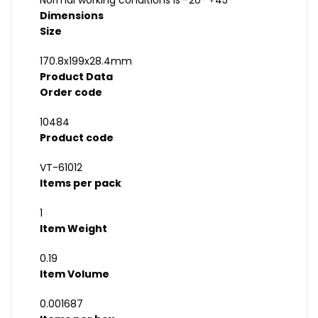
Normal working conditions is -20° +45°
Dimensions
Size
170.8x199x28.4mm
Product Data
Order code
10484
Product code
VT-61012
Items per pack
1
Item Weight
0.19
Item Volume
0.001687