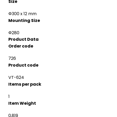
Size
Φ300 x 12 mm
Mounting Size
Φ280
Product Data
Order code
726
Product code
VT-624
Items per pack
1
Item Weight
0,819