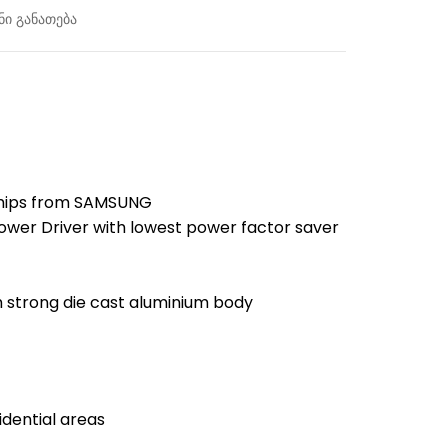
ი განათება
Chips from SAMSUNG
ower Driver with lowest power factor saver
th strong die cast aluminium body
dential areas