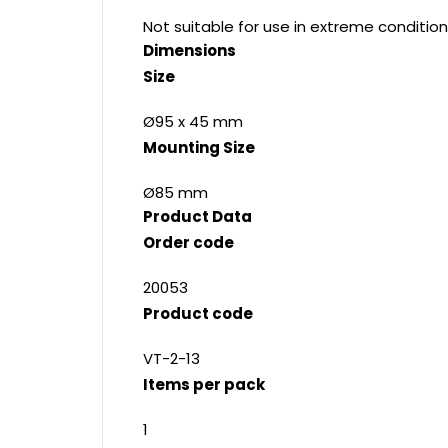
Not suitable for use in extreme condition
Dimensions
Size
Ø95 x 45 mm
Mounting Size
Ø85 mm
Product Data
Order code
20053
Product code
VT-2-13
Items per pack
1