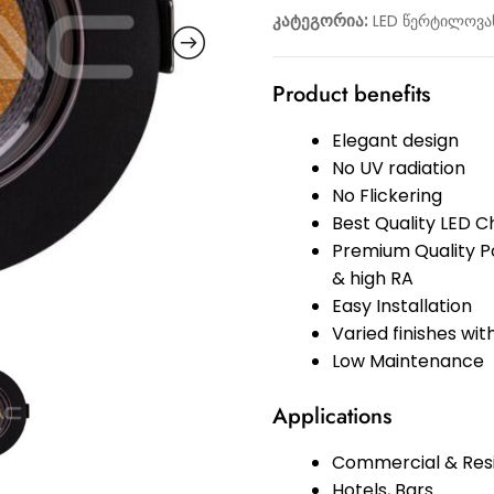
კატეგორია:
LED წერტილოვან
Product benefits
Elegant design
No UV radiation
No Flickering
Best Quality LED 
Premium Quality P
& high RA
Easy Installation
Varied finishes wi
Low Maintenance
Applications
Commercial & Resi
Hotels, Bars