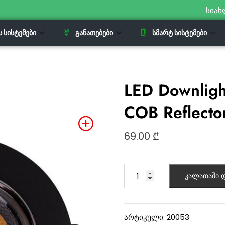
სიახ
Ს ᲡᲘᲡᲢᲔᲛᲔᲑᲘ
ᲒᲐᲜᲐᲗᲔᲑᲔᲑᲘ
ᲡᲛᲐᲠᲢ ᲡᲘᲡᲢᲔᲛᲔᲑᲘ
LED Downlig
COB Reflecto
69.00
₾
კალათაში დ
არტიკული:
20053