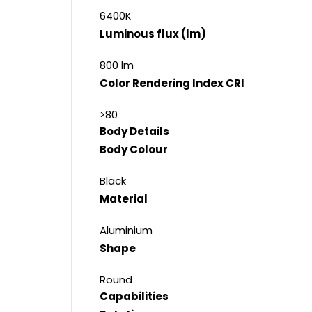
6400K
Luminous flux (lm)
800 lm
Color Rendering Index CRI
>80
Body Details
Body Colour
Black
Material
Aluminium
Shape
Round
Capabilities