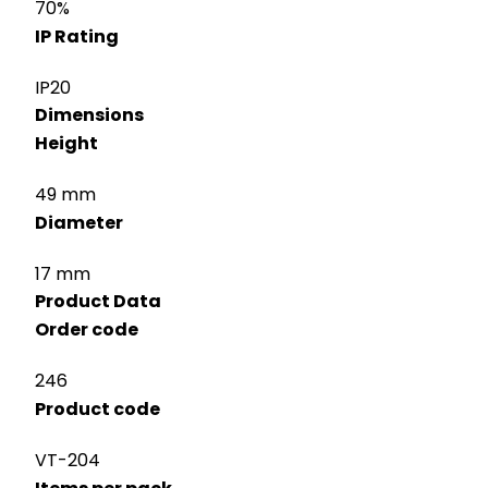
70%
IP Rating
IP20
Dimensions
Height
49 mm
Diameter
17 mm
Product Data
Order code
246
Product code
VT-204