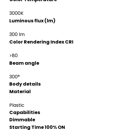
3000K
Luminous flux (lm)
300 lm
Color Rendering Index CRI
>80
Beam angle
300°
Body details
Material
Plastic
Capabilities
Dimmable
Starting Time 100% ON