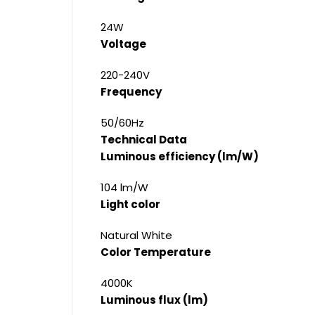
24W
Voltage
220-240V
Frequency
50/60Hz
Technical Data
Luminous efficiency (lm/W)
104 lm/W
Light color
Natural White
Color Temperature
4000K
Luminous flux (lm)