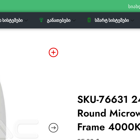
სიახ
Ს ᲡᲘᲡᲢᲔᲛᲔᲑᲘ
ᲒᲐᲜᲐᲗᲔᲑᲔᲑᲘ
ᲡᲛᲐᲠᲢ ᲡᲘᲡᲢᲔᲛᲔᲑᲘ
SKU-76631 2
Round Microw
Frame 4000K