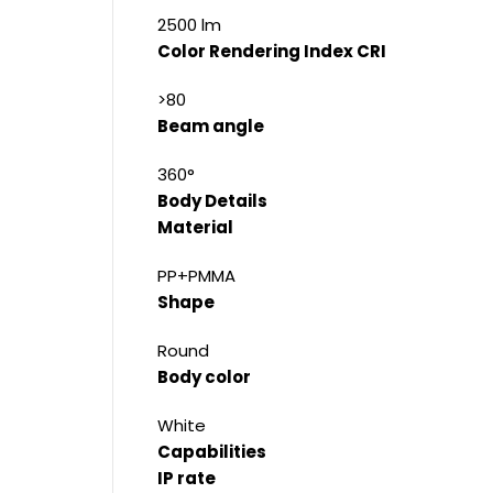
2500 lm
Color Rendering Index CRI
>80
Beam angle
360°
Body Details
Material
PP+PMMA
Shape
Round
Body color
White
Capabilities
IP rate