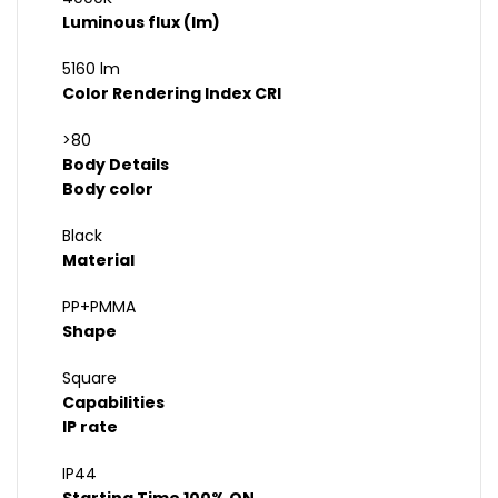
Luminous flux (lm)
5160 lm
Color Rendering Index CRI
>80
Body Details
Body color
Black
Material
PP+PMMA
Shape
Square
Capabilities
IP rate
IP44