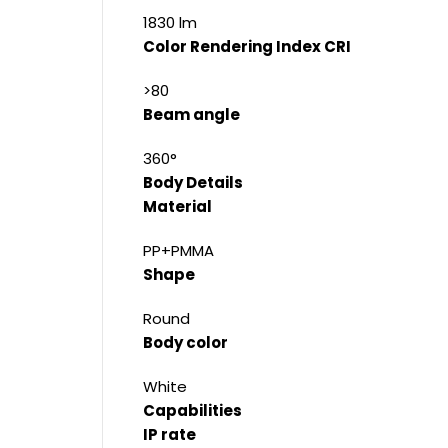
1830 lm
Color Rendering Index CRI
>80
Beam angle
360°
Body Details
Material
PP+PMMA
Shape
Round
Body color
White
Capabilities
IP rate