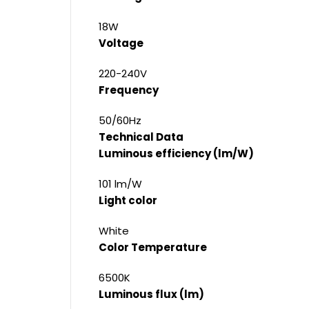
18W
Voltage
220-240V
Frequency
50/60Hz
Technical Data
Luminous efficiency (lm/W)
101 lm/W
Light color
White
Color Temperature
6500K
Luminous flux (lm)