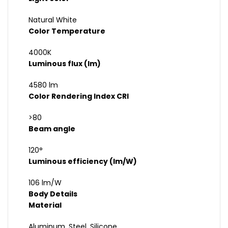
Natural White
Color Temperature
4000K
Luminous flux (lm)
4580 lm
Color Rendering Index CRI
>80
Beam angle
120°
Luminous efficiency (lm/W)
106 lm/W
Body Details
Material
Aluminum, Steel, Silicone