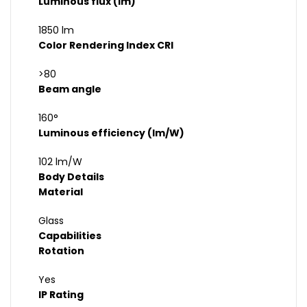
Luminous flux (lm)
1850 lm
Color Rendering Index CRI
>80
Beam angle
160°
Luminous efficiency (lm/W)
102 lm/W
Body Details
Material
Glass
Capabilities
Rotation
Yes
IP Rating