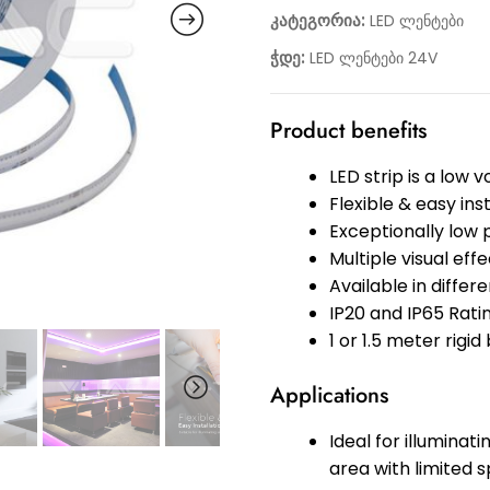
კატეგორია:
LED ლენტები
ჭდე:
LED ლენტები 24V
Product benefits
LED strip is a low 
Flexible & easy inst
Exceptionally low
Multiple visual ef
Available in diffe
IP20 and IP65 Rati
1 or 1.5 meter rigid
Applications
Ideal for illuminat
area with limited s