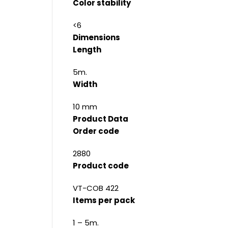
Color stability
<6
Dimensions
Length
5m.
Width
10 mm
Product Data
Order code
2880
Product code
VT-COB 422
Items per pack
1 – 5m.