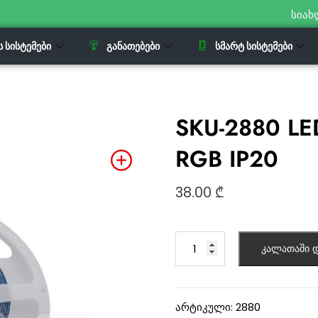
სიახ
Ს ᲡᲘᲡᲢᲔᲛᲔᲑᲘ
ᲒᲐᲜᲐᲗᲔᲑᲔᲑᲘ
ᲡᲛᲐᲠᲢ ᲡᲘᲡᲢᲔᲛᲔᲑᲘ
SKU-2880 LED
RGB IP20
38.00
₾
კალათაში დ
არტიკული:
2880