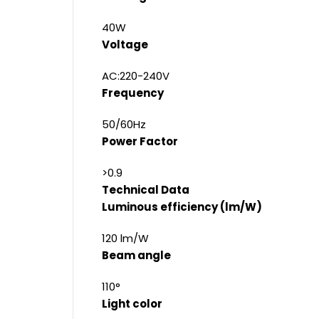
40W
Voltage
AC:220-240V
Frequency
50/60Hz
Power Factor
>0.9
Technical Data
Luminous efficiency (lm/W)
120 lm/W
Beam angle
110°
Light color