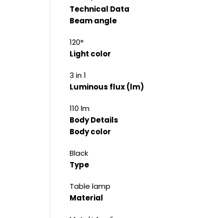
Technical Data
Beam angle
120°
Light color
3 in 1
Luminous flux (lm)
110 lm
Body Details
Body color
Black
Type
Table lamp
Material