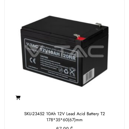
SKU-23452 10Ah 12V Lead Acid Battery T2
178*35*60(67)mm
67.00
₾