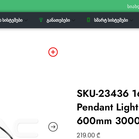
სიახ
Ს ᲡᲘᲡᲢᲔᲛᲔᲑᲘ
ᲒᲐᲜᲐᲗᲔᲑᲔᲑᲘ
ᲡᲛᲐᲠᲢ ᲡᲘᲡᲢᲔᲛᲔᲑᲘ
SKU-23436 1
Pendant Ligh
600mm 3000K
219.00
₾