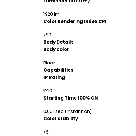
Luminous flux (lm)
1920 lm
Color Rendering Index CRI
>80
Body Details
Body color
Black
Capabilities
IP Rating
IP20
Starting Time 100% ON
0.001 sec (instant on)
Color stability
<6