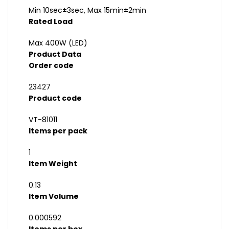
Min 10sec±3sec, Max 15min±2min
Rated Load
Max 400W (LED)
Product Data
Order code
23427
Product code
VT-81011
Items per pack
1
Item Weight
0.13
Item Volume
0.000592