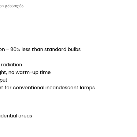
ი განათება
n – 80% less than standard bulbs
radiation
ight, no warm-up time
put
t for conventional incandescent lamps
dential areas