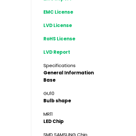
EMC License
LVD License
RoHS License
LVD Report
Specifications
General Information
Base
GU10
Bulb shape
MR11
LED Chip
SMD SAMSUNG Chip