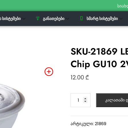
სიახ
Ს ᲡᲘᲡᲢᲔᲛᲔᲑᲘ
ᲒᲐᲜᲐᲗᲔᲑᲔᲑᲘ
ᲡᲛᲐᲠᲢ ᲡᲘᲡᲢᲔᲛᲔᲑᲘ
SKU-21869 L
Chip GU10 
12.00
₾
კალათაში დ
არტიკული:
21869