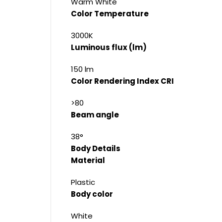
Warm White
Color Temperature
3000K
Luminous flux (lm)
150 lm
Color Rendering Index CRI
>80
Beam angle
38°
Body Details
Material
Plastic
Body color
White