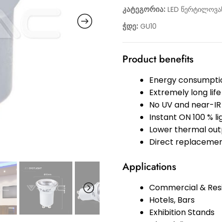
კატეგორია:
LED წერტილოვან
ჭდე:
GU10
Product benefits
Energy consumptio
Extremely long life
No UV and near-IR 
Instant ON 100 % l
Lower thermal out
Direct replacemen
Applications
Commercial & Resi
Hotels, Bars
Exhibition Stands