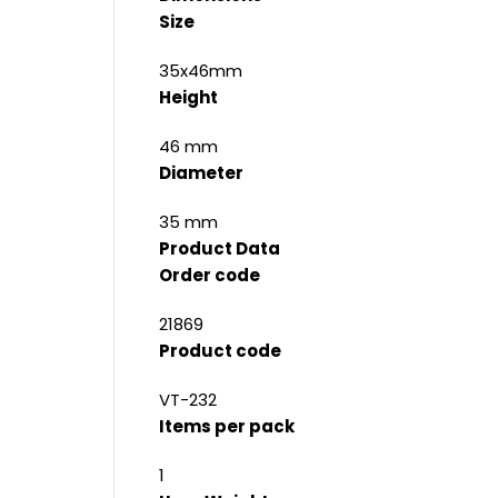
Size
35x46mm
Height
46 mm
Diameter
35 mm
Product Data
Order code
21869
Product code
VT-232
Items per pack
1