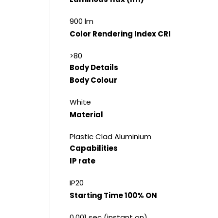
900 lm
Color Rendering Index CRI
>80
Body Details
Body Colour
White
Material
Plastic Clad Aluminium
Capabilities
IP rate
IP20
Starting Time 100% ON
0.001 sec (instant on)