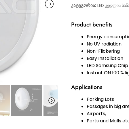
კატეგორია:
LED კედლის სან
Product benefits
Energy consumptio
No UV radiation
Non-Flickering
Easy Installation
LED Samsung Chip
Instant ON 100 % l
Applications
Parking Lots
Passages in big ar
Airports,
Ports and Malls etc