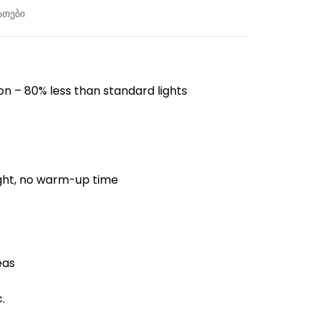
ათები
n – 80% less than standard lights
ight, no warm-up time
eas
.