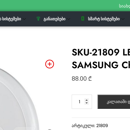
სიახ
Ს ᲡᲘᲡᲢᲔᲛᲔᲑᲘ
ᲒᲐᲜᲐᲗᲔᲑᲔᲑᲘ
ᲡᲛᲐᲠᲢ ᲡᲘᲡᲢᲔᲛᲔᲑᲘ
SKU-21809 L
SAMSUNG Ch
88.00
₾
კალათაში დ
არტიკული:
21809