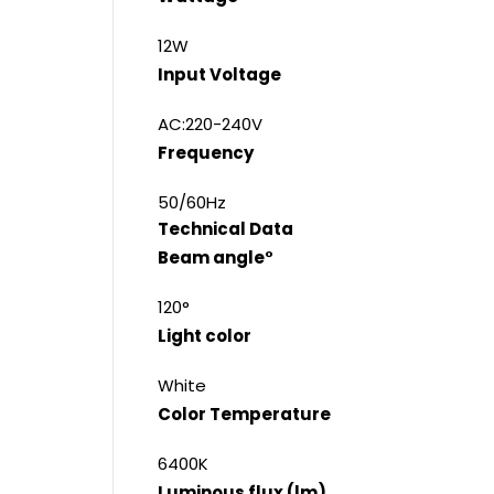
12W
Input Voltage
AC:220-240V
Frequency
50/60Hz
Technical Data
Beam angle°
120°
Light color
White
Color Temperature
6400K
Luminous flux (lm)