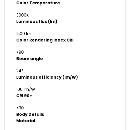
Color Temperature
3000K
Luminous flux (lm)
1500 lm
Color Rendering Index CRI
>90
Beam angle
24°
Luminous efficiency (lm/W)
100 lm/W
CRI 90+
>90
Body Details
Material