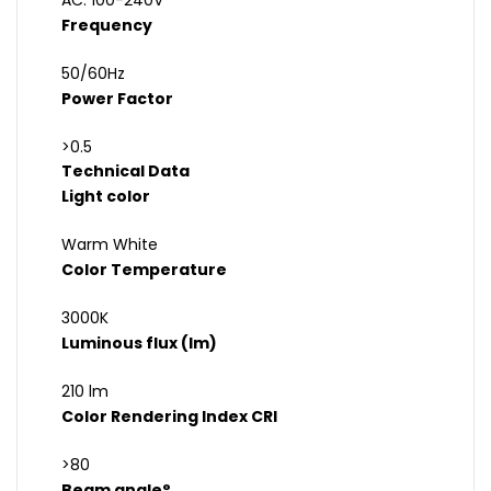
AC: 100-240V
Frequency
50/60Hz
Power Factor
>0.5
Technical Data
Light color
Warm White
Color Temperature
3000K
Luminous flux (lm)
210 lm
Color Rendering Index CRI
>80
Beam angle°