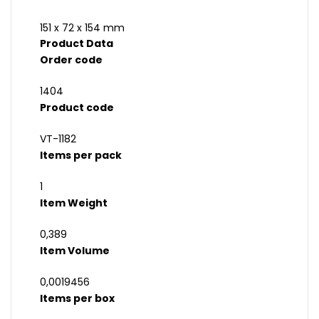
151 x 72 x 154 mm
Product Data
Order code
1404
Product code
VT-1182
Items per pack
1
Item Weight
0,389
Item Volume
0,0019456
Items per box