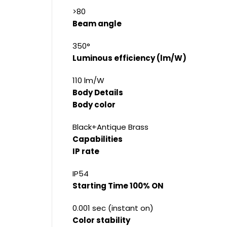
>80
Beam angle
350°
Luminous efficiency (lm/W)
110 lm/W
Body Details
Body color
Black+Antique Brass
Capabilities
IP rate
IP54
Starting Time 100% ON
0.001 sec (instant on)
Color stability