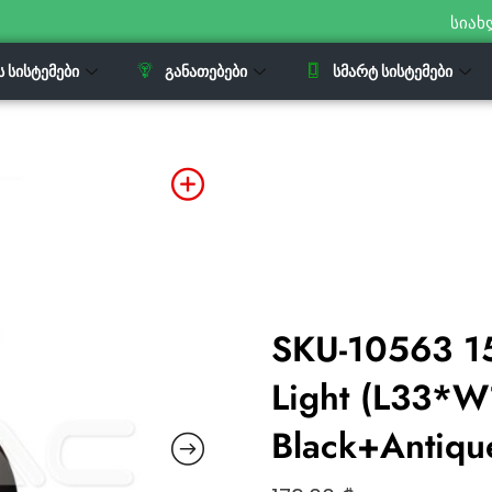
სიახ
Ს ᲡᲘᲡᲢᲔᲛᲔᲑᲘ
ᲒᲐᲜᲐᲗᲔᲑᲔᲑᲘ
ᲡᲛᲐᲠᲢ ᲡᲘᲡᲢᲔᲛᲔᲑᲘ
SKU-10563 1
Light (L33*
Black+Antiqu