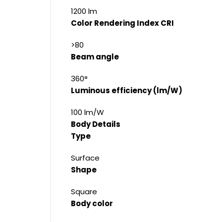
1200 lm
Color Rendering Index CRI
>80
Beam angle
360°
Luminous efficiency (lm/W)
100 lm/W
Body Details
Type
Surface
Shape
Square
Body color