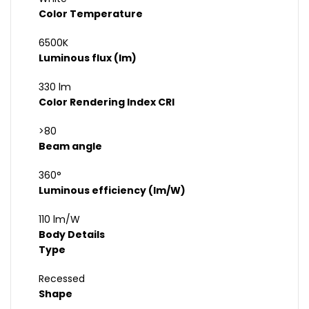
Color Temperature
6500K
Luminous flux (lm)
330 lm
Color Rendering Index CRI
>80
Beam angle
360°
Luminous efficiency (lm/W)
110 lm/W
Body Details
Type
Recessed
Shape