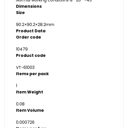
Normal working conditions is -20° +45°
Dimensions
Size
90.2×90.2×28.2mm
Product Data
Order code
10479
Product code
VT-61003
Items per pack
1
Item Weight
0.08
Item Volume
0.000726