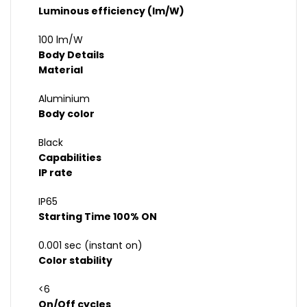
Luminous efficiency (lm/W)
100 lm/W
Body Details
Material
Aluminium
Body color
Black
Capabilities
IP rate
IP65
Starting Time 100% ON
0.001 sec (instant on)
Color stability
<6
On/Off cycles