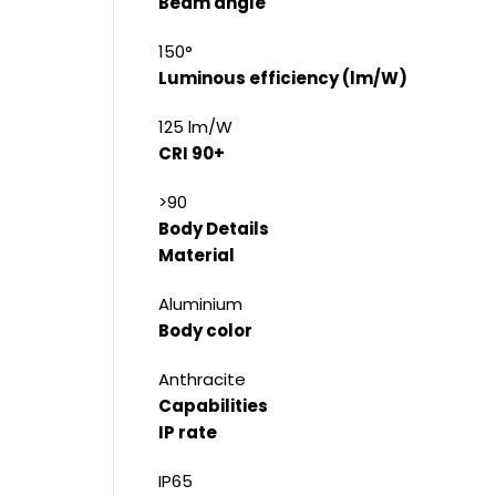
Beam angle
150°
Luminous efficiency (lm/W)
125 lm/W
CRI 90+
>90
Body Details
Material
Aluminium
Body color
Anthracite
Capabilities
IP rate
IP65