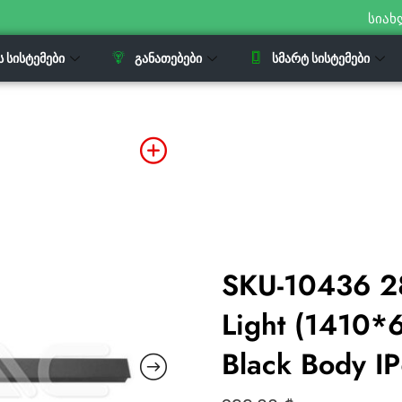
სიახ
Ს ᲡᲘᲡᲢᲔᲛᲔᲑᲘ
ᲒᲐᲜᲐᲗᲔᲑᲔᲑᲘ
ᲡᲛᲐᲠᲢ ᲡᲘᲡᲢᲔᲛᲔᲑᲘ
SKU-10436 2
Light (1410
Black Body I