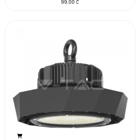
99.00
₾