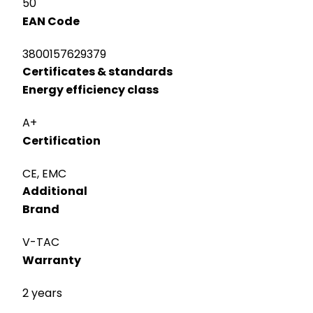
50
EAN Code
3800157629379
Certificates & standards
Energy efficiency class
A+
Certification
CE, EMC
Additional
Brand
V-TAC
Warranty
2 years