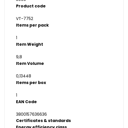
Product code
VT-7752
Items per pack
1
Item Weight
9,8
Item Volume
0,13448
Items per box
1
EAN Code
3800157636636
Certificates & standards
Energy efficiency class