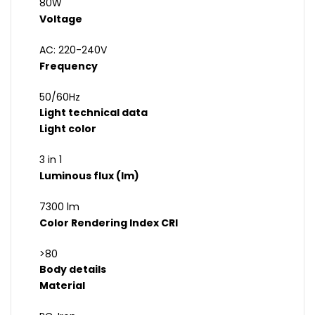
80W
Voltage
AC: 220-240V
Frequency
50/60Hz
Light technical data
Light color
3 in 1
Luminous flux (lm)
7300 lm
Color Rendering Index CRI
>80
Body details
Material