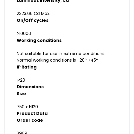
Luminous intensity, Cd
2323.66 Cd Max.
On/Off cycles
>10000
Working conditions
Not suitable for use in extreme conditions.
Normal working conditions is -20° +45°
IP Rating
IP20
Dimensions
Size
750 x H120
Product Data
Order code
3969