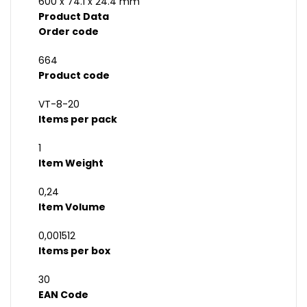
600 x 74.1 x 24.4 mm
Product Data
Order code
664
Product code
VT-8-20
Items per pack
1
Item Weight
0,24
Item Volume
0,001512
Items per box
30
EAN Code