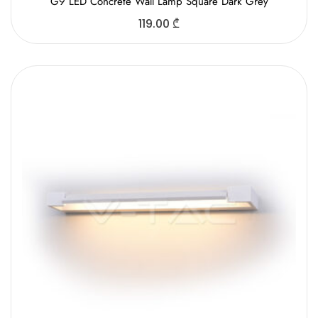
G9 LED Concrete Wall Lamp Square Dark Grey
119.00
₾