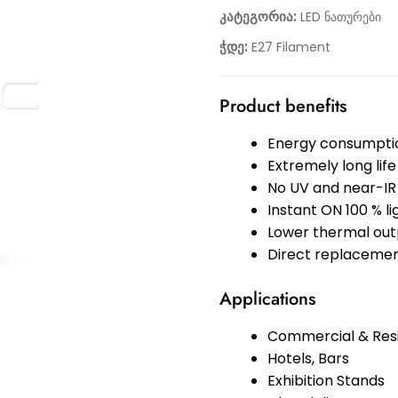
კატეგორია:
LED ნათურები
ჭდე:
E27 Filament
Product benefits
Energy consumptio
Extremely long life
No UV and near-IR 
Instant ON 100 % l
Lower thermal out
Direct replacemen
Applications
Commercial & Resi
Hotels, Bars
Exhibition Stands