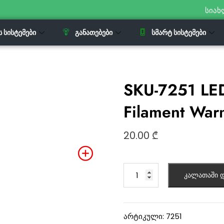
სიახ
Ს ᲡᲘᲡᲢᲔᲛᲔᲑᲘ
ᲒᲐᲜᲐᲗᲔᲑᲔᲑᲘ
ᲡᲛᲐᲠᲢ ᲡᲘᲡᲢᲔᲛᲔᲑᲘ
SKU-7251 LE
Filament War
20.00
₾
კალათაში დ
არტიკული:
7251