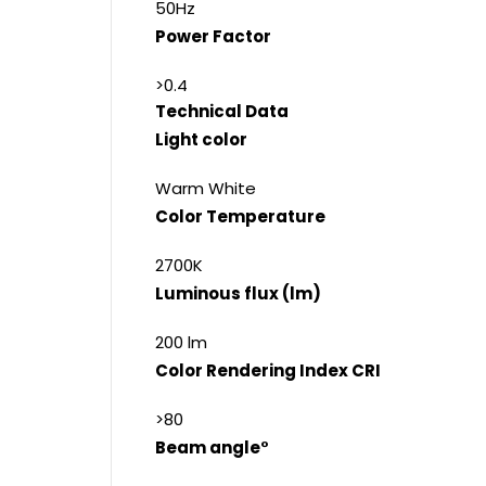
50Hz
Power Factor
>0.4
Technical Data
Light color
Warm White
Color Temperature
2700K
Luminous flux (lm)
200 lm
Color Rendering Index CRI
>80
Beam angle°