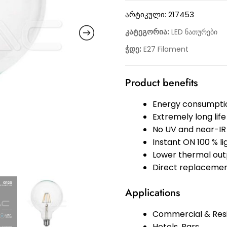
არტიკული:
217453
კატეგორია:
LED ნათურები
ჭდე:
E27 Filament
Product benefits
Energy consumptio
Extremely long life
No UV and near-IR 
Instant ON 100 % l
Lower thermal out
Direct replacemen
Applications
Commercial & Resi
Hotels, Bars