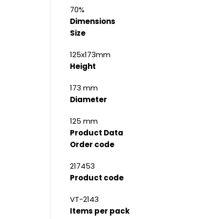
70%
Dimensions
Size
125x173mm
Height
173 mm
Diameter
125 mm
Product Data
Order code
217453
Product code
VT-2143
Items per pack