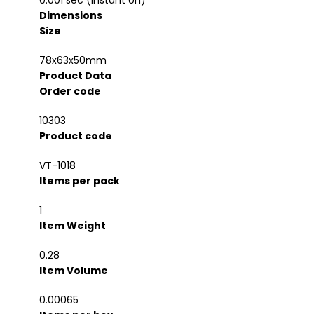
0.001 sec (instant on)
Dimensions
Size
78x63x50mm
Product Data
Order code
10303
Product code
VT-1018
Items per pack
1
Item Weight
0.28
Item Volume
0.00065