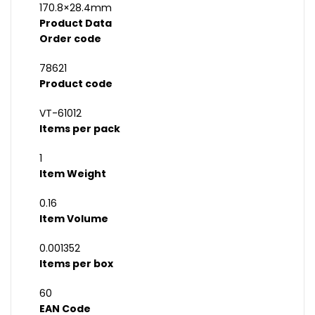
170.8×28.4mm
Product Data
Order code
78621
Product code
VT-61012
Items per pack
1
Item Weight
0.16
Item Volume
0.001352
Items per box
60
EAN Code