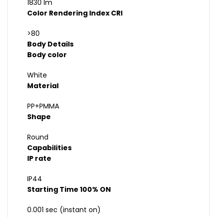
1830 lm
Color Rendering Index CRI
>80
Body Details
Body color
White
Material
PP+PMMA
Shape
Round
Capabilities
IP rate
IP44
Starting Time 100% ON
0.001 sec (instant on)