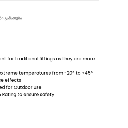
ი განათება
t for traditional fittings as they are more
 extreme temperatures from -20º to +45º
se effects
ned for Outdoor use
 Rating to ensure safety