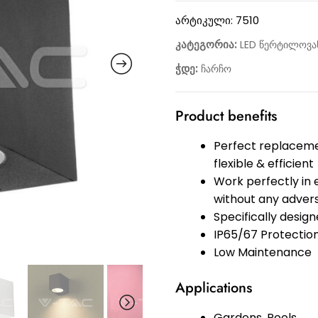
არტიკული:
7510
კატეგორია:
LED წერტილოვან
ჭდე:
ჩარჩო
Product benefits
Perfect replacemen
flexible & efficient
Work perfectly in
without any adver
Specifically desig
IP65/67 Protection
Low Maintenance
Applications
Gardens, Pools