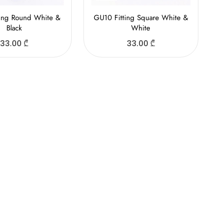
ting Round White &
GU10 Fitting Square White &
Black
White
33.00
₾
33.00
₾