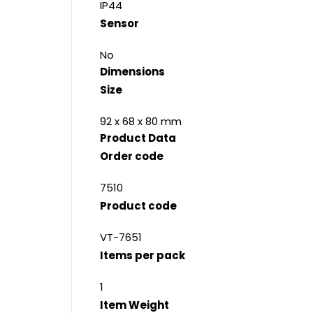
IP44
Sensor
No
Dimensions
Size
92 x 68 x 80 mm
Product Data
Order code
7510
Product code
VT-7651
Items per pack
1
Item Weight