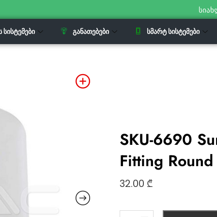
სიახ
Ს ᲡᲘᲡᲢᲔᲛᲔᲑᲘ
ᲒᲐᲜᲐᲗᲔᲑᲔᲑᲘ
ᲡᲛᲐᲠᲢ ᲡᲘᲡᲢᲔᲛᲔᲑᲘ
SKU-6690 Su
Fitting Round
32.00
₾