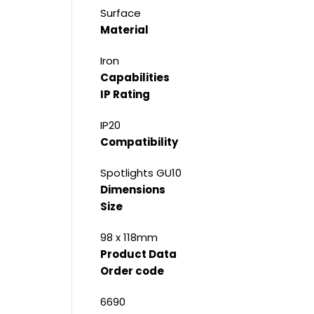
Surface
Material
Iron
Capabilities
IP Rating
IP20
Compatibility
Spotlights GU10
Dimensions
Size
98 x 118mm
Product Data
Order code
6690